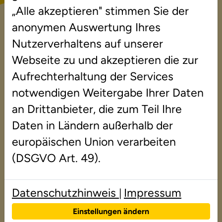
Lerntherapie bei Legasthenie
„Alle akzeptieren" stimmen Sie der
anonymen Auswertung Ihres
und Dyskalkulie in Stuttgart
Nutzerverhaltens auf unserer
Webseite zu und akzeptieren die zur
Jetzt Beratungstermin anfragen!
Aufrechterhaltung der Services
notwendigen Weitergabe Ihrer Daten
Im Duden Institut für LRS-Therapie oder
an Drittanbieter, die zum Teil Ihre
Dyskalkulie-Therapie in Stuttgart fördern wir
Daten in Ländern außerhalb der
Kinder und Jugendliche mit besonderen
europäischen Union verarbeiten
Lernschwierigkeiten wie einer
(DSGVO Art. 49).
Rechenschwäche, Lese-Rechtschreib-
Schwäche bzw. Lese-Rechtschreibstörung
Datenschutzhinweis
Impressum
|
(LRS). Es sind Präsenz-Therapie und Online-
Einstellungen ändern
Therapie möglich. Nach einer umfassenden