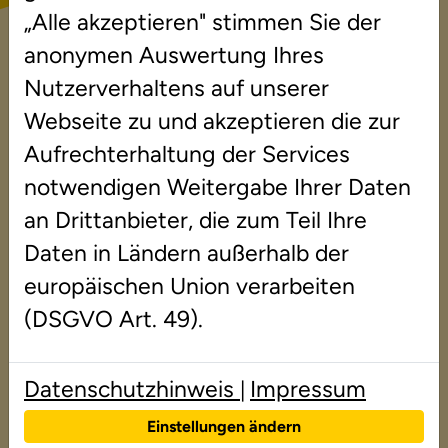
in (m/w/d)
„Alle akzeptieren" stimmen Sie der
nebenberuflich
anonymen Auswertung Ihres
Nutzerverhaltens auf unserer
Teilzeitstelle als
Lerntherapeut/-in (m/w/d)...
Webseite zu und akzeptieren die zur
Aufrechterhaltung der Services
mehr lesen
notwendigen Weitergabe Ihrer Daten
an Drittanbieter, die zum Teil Ihre
Daten in Ländern außerhalb der
europäischen Union verarbeiten
(DSGVO Art. 49).
Datenschutzhinweis
Impressum
|
Einstellungen ändern