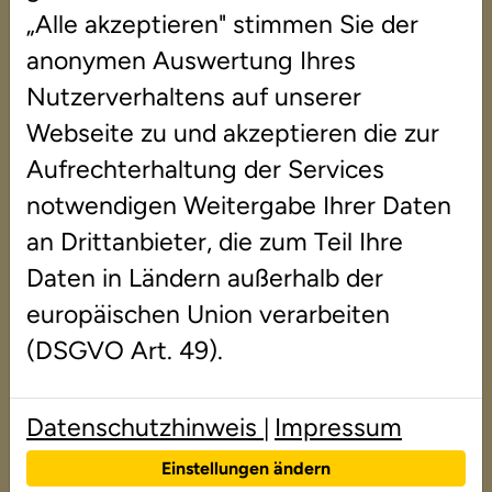
„Alle akzeptieren" stimmen Sie der
anonymen Auswertung Ihres
Nutzerverhaltens auf unserer
Webseite zu und akzeptieren die zur
Unser Newsletter informiert Sie über 
Aufrechterhaltung der Services
Aktuelles aus dem Bereich der Lerntherapie 
notwendigen Weitergabe Ihrer Daten
sowie über Neuigkeiten aus unseren 
an Drittanbieter, die zum Teil Ihre
Instituten. Über das untenstehende Formular 
Daten in Ländern außerhalb der
können Sie sich für unseren Newsletter 
europäischen Union verarbeiten
registrieren.
(DSGVO Art. 49).
Aktuelle Ausgabe
Datenschutzhinweis
Impressum
|
Selbstregulation – eine
Einstellungen ändern
Schlüsselkompetenz für