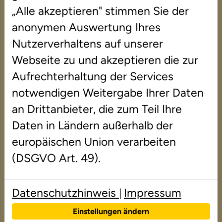
„Alle akzeptieren" stimmen Sie der
anonymen Auswertung Ihres
Nutzerverhaltens auf unserer
Webseite zu und akzeptieren die zur
Was ist eine
Aufrechterhaltung der Services
Rechenschwäche?
notwendigen Weitergabe Ihrer Daten
an Drittanbieter, die zum Teil Ihre
Unter dem Begriff Rechenschwäche 
Daten in Ländern außerhalb der
(Dyskalkulie) werden erhebliche und lang 
europäischen Union verarbeiten
andauernde Schwierigkeiten beim Erlernen 
der mathematischen Grundlagen 
(DSGVO Art. 49).
zusammengefasst, wobei die Ursachen dafür 
sehr verschieden sein können. Eine 
Datenschutzhinweis
Impressum
|
Rechenschwäche ist keine Krankheit.
Einstellungen ändern