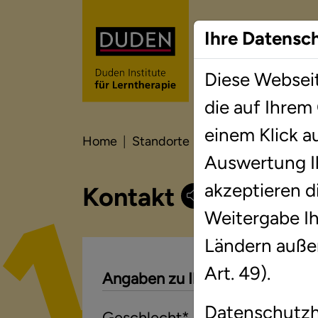
Ihre Datensc
Diese Webseit
Lernt
die auf Ihrem
einem Klick a
Home
Standorte
Brandenburg
Neu
Auswertung I
akzeptieren d
Kontakt
Weitergabe Ihr
Ländern auße
Art. 49).
Angaben zu Ihrer Person
Datenschutz
Geschlecht
*