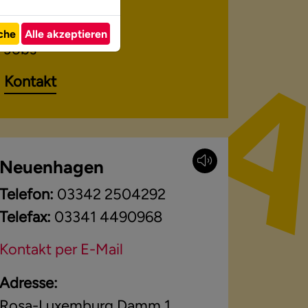
Veranstaltungen
iche
Alle akzeptieren
Jobs
Kontakt
Neuenhagen
Telefon:
03342 2504292
Telefax:
03341 4490968
Kontakt per E-Mail
Adresse:
Rosa-Luxemburg Damm 1