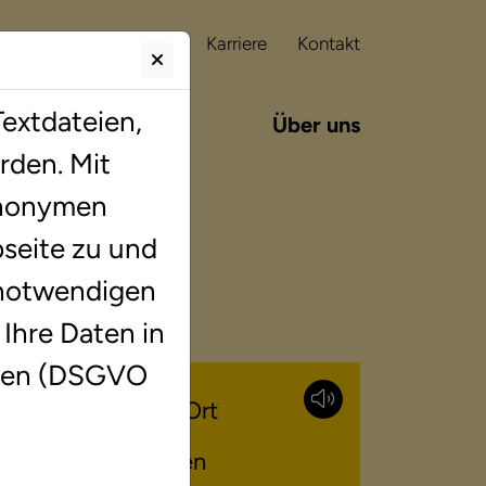
Franchising
Karriere
Kontakt
extdateien,
tes
Blog
Über uns
rden. Mit
 anonymen
seite zu und
 notwendigen
 Ihre Daten in
iten (DSGVO
Lerntherapie vor Ort
Ansprechpersonen