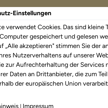
hutz-Einstellungen
e verwendet Cookies. Das sind kleine T
herapie
Standorte
Wissenswer
 Computer gespeichert und gelesen we
uf „Alle akzeptieren" stimmen Sie der
enhagen
Kontakt
hres Nutzerverhaltens auf unserer Web
ie zur Aufrechterhaltung der Services
er Daten an Drittanbieter, die zum Teil
rhalb der europäischen Union verarbe
hinweis
Impressum
|