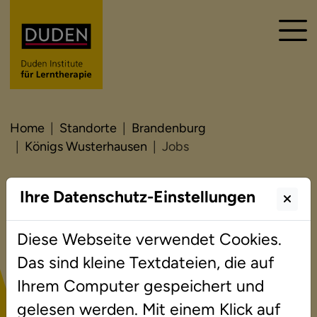
Home
Standorte
Brandenburg
Königs Wusterhausen
Jobs
Ihre Datenschutz-Einstellungen
Jobs
Diese Webseite verwendet Cookies.
Das sind kleine Textdateien, die auf
Sie interessieren sich für eine Tätigkeit bei
Ihrem Computer gespeichert und
den Duden Instituten für Lerntherapie am
gelesen werden. Mit einem Klick auf