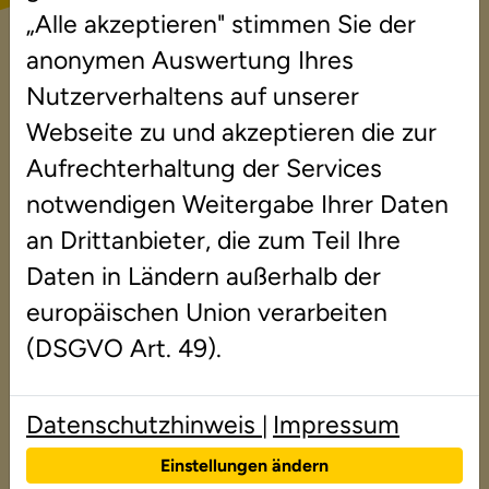
Standort Königs Wusterhausen? Derzeit sind
„Alle akzeptieren" stimmen Sie der
folgende Positionen ausgeschrieben. Wir
anonymen Auswertung Ihres
freuen uns über Ihre Bewerbung!
Nutzerverhaltens auf unserer
Webseite zu und akzeptieren die zur
Aufrechterhaltung der Services
Lerntherapeut (m/w/d)
für Lese-Rechtschreib-
notwendigen Weitergabe Ihrer Daten
Schwäche
an Drittanbieter, die zum Teil Ihre
Daten in Ländern außerhalb der
nebenberuflich
europäischen Union verarbeiten
Wir suchen Lerntherapeuten
(DSGVO Art. 49).
und solche, die es werden
wollen. Wir bieten eine
Datenschutzhinweis
Impressum
|
attraktive Nebentätigkeit
und bilden Sie aus....
Einstellungen ändern