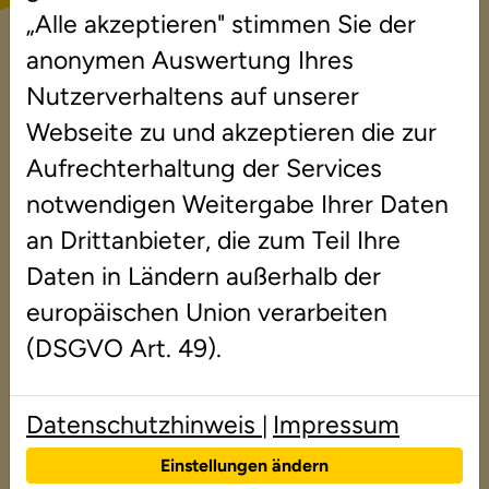
Lehrkräfte und Eltern
„Alle akzeptieren" stimmen Sie der
anonymen Auswertung Ihres
Neben unseren regelmäßigen
Nutzerverhaltens auf unserer
Veranstaltungen bieten wir individuelle
Webseite zu und akzeptieren die zur
Fachvorträge für Schulen und andere
Aufrechterhaltung der Services
Einrichtungen an. Hier finden Sie eine
notwendigen Weitergabe Ihrer Daten
Auswahl an Themen. Gern schneiden wir
an Drittanbieter, die zum Teil Ihre
aber auch ein individuelles Angebot für Sie
Daten in Ländern außerhalb der
zu.
europäischen Union verarbeiten
(DSGVO Art. 49).
Vortragsthemen – Rechenschwäche
Für Lehrkräfte
Datenschutzhinweis
Impressum
|
Rechenschwäche – was ist das und was
Einstellungen ändern