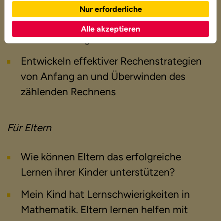
kann man tun?
Nur erforderliche
Entwickeln guter Zahlvorstellungen als
Alle akzeptieren
Voraussetzung zum Rechnenlernen
Entwickeln effektiver Rechenstrategien
von Anfang an und Überwinden des
zählenden Rechnens
Für Eltern
Wie können Eltern das erfolgreiche
Lernen ihrer Kinder unterstützen?
Mein Kind hat Lernschwierigkeiten in
Mathematik. Eltern lernen helfen mit