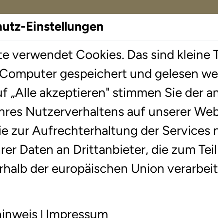
hutz-Einstellungen
e verwendet Cookies. Das sind kleine T
herapie
Standorte
Wissenswer
 Computer gespeichert und gelesen we
uf „Alle akzeptieren" stimmen Sie der
rswalde
hres Nutzerverhaltens auf unserer Web
ie zur Aufrechterhaltung der Services
rapie in Eberswalde
er Daten an Drittanbieter, die zum Teil
rhalb der europäischen Union verarbe
hinweis
Impressum
|