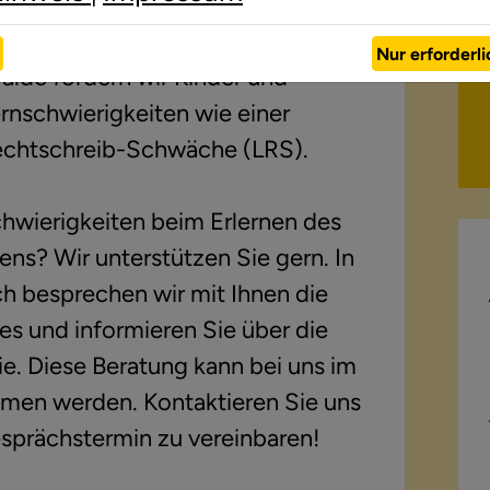
berswalde
Nur erforderl
lde fördern wir Kinder und
rnschwierigkeiten wie einer
chtschreib-Schwäche (LRS).
hwierigkeiten beim Erlernen des
ns? Wir unterstützen Sie gern. In
h besprechen wir mit Ihnen die
des und informieren Sie über die
ie. Diese Beratung kann bei uns im
mmen werden. Kontaktieren Sie uns
esprächstermin zu vereinbaren!