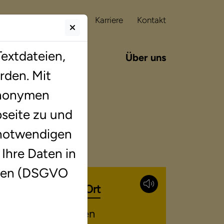
Franchising
Karriere
Kontakt
extdateien,
tes
Blog
Über uns
rden. Mit
 anonymen
seite zu und
 notwendigen
 Ihre Daten in
iten (DSGVO
Lerntherapie vor Ort
Ansprechpersonen