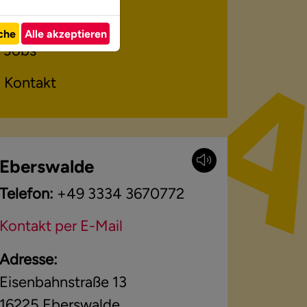
Veranstaltungen
iche
Alle akzeptieren
Jobs
Kontakt
Eberswalde
Telefon:
+49 3334 3670772
Kontakt per E-Mail
Adresse:
Eisenbahnstraße 13
16225
Eberswalde