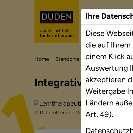
Ihre Datensc
Diese Webseit
Lernt
die auf Ihrem
einem Klick a
Home
Standorte
Brandenburg
Ebe
Auswertung I
akzeptieren d
Integrative Lernthe
Weitergabe Ihr
Ländern auße
Art. 49).
© DI Lerntherapie GmbH
Datenschutz