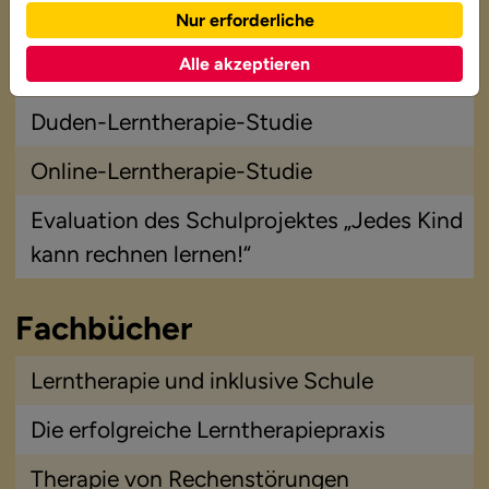
Nur erforderliche
Lerntherapie
Alle akzeptieren
HalFa- Hausaufgaben-Studie
Duden-Lerntherapie-Studie
Online-Lerntherapie-Studie
Evaluation des Schulprojektes „Jedes Kind
kann rechnen lernen!“
Fachbücher
Lerntherapie und inklusive Schule
Die erfolgreiche Lerntherapiepraxis
Therapie von Rechenstörungen