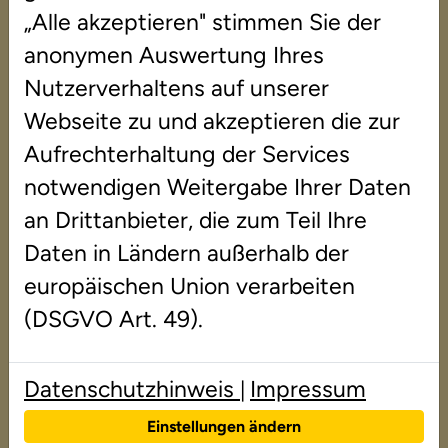
„Alle akzeptieren" stimmen Sie der
anonymen Auswertung Ihres
Nutzerverhaltens auf unserer
Webseite zu und akzeptieren die zur
In den Duden Instituten für Lerntherapie 
Aufrechterhaltung der Services
wird auch Forschung betrieben. In unseren 
notwendigen Weitergabe Ihrer Daten
Studien, Fachartikeln und Fachbüchern 
an Drittanbieter, die zum Teil Ihre
beleuchten wir das Gebiet der Lerntherapie. 
Daten in Ländern außerhalb der
Folgende Publikationen sind erschienen:
europäischen Union verarbeiten
(DSGVO Art. 49).
Studien
Datenschutzhinweis
Impressum
|
PuLs-Studie
Einstellungen ändern
Studie zur Wirksamkeit der Duden-