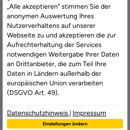
„Alle akzeptieren" stimmen Sie der
anonymen Auswertung Ihres
Titel
Nutzerverhaltens auf unserer
Webseite zu und akzeptieren die zur
Vorname
*
Aufrechterhaltung der Services
notwendigen Weitergabe Ihrer Daten
an Drittanbieter, die zum Teil Ihre
Nachname
*
Daten in Ländern außerhalb der
europäischen Union verarbeiten
Straße
*
(DSGVO Art. 49).
Datenschutzhinweis
Impressum
|
Haus-Nr
*
Einstellungen ändern