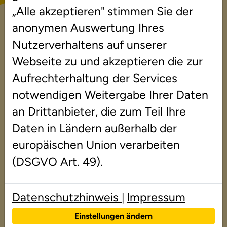
den Standorten
„Alle akzeptieren" stimmen Sie der
Heidelberg/Wiesloch/Mannheim? Derzeit
anonymen Auswertung Ihres
sind folgende Positionen ausgeschrieben.
Nutzerverhaltens auf unserer
Wir freuen uns über Ihre Bewerbung.
Webseite zu und akzeptieren die zur
Aufrechterhaltung der Services
notwendigen Weitergabe Ihrer Daten
Lerntherapeut/-in
(m/w/d) für Lese-
an Drittanbieter, die zum Teil Ihre
Rechtschreib-Schwäche
Daten in Ländern außerhalb der
europäischen Union verarbeiten
nebenberuflich
(DSGVO Art. 49).
Wir suchen Lerntherapeut/-
innen und solche, die es
Datenschutzhinweis
Impressum
|
werden wollen!...
Einstellungen ändern