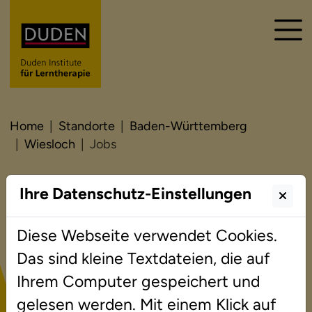
Home
Standorte
Baden-Württemberg
Wiesloch
Jobs
Ihre Datenschutz-Einstellungen
Jobs
Diese Webseite verwendet Cookies.
Das sind kleine Textdateien, die auf
Sie interessieren sich für eine Tätigkeit bei
Ihrem Computer gespeichert und
den Duden Instituten für Lerntherapie an
gelesen werden. Mit einem Klick auf