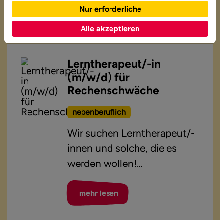
mehr lesen
Nur erforderliche
Alle akzeptieren
Lerntherapeut/-in
(m/w/d) für
Rechenschwäche
nebenberuflich
Wir suchen Lerntherapeut/-
innen und solche, die es
werden wollen!...
mehr lesen