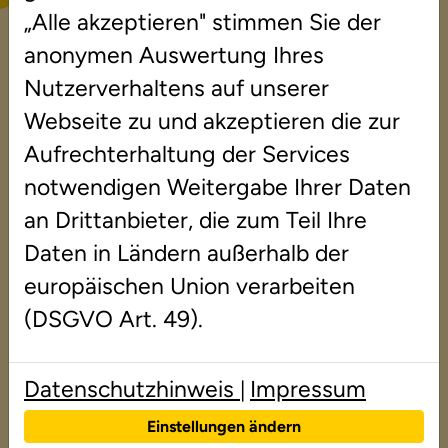
„Alle akzeptieren" stimmen Sie der
anonymen Auswertung Ihres
Sylke Kinne-Resech
Nutzerverhaltens auf unserer
Schippelsweg 63f
Webseite zu und akzeptieren die zur
22455 Hamburg
Aufrechterhaltung der Services
Dienstlich: +49 40 55549912
notwendigen Weitergabe Ihrer Daten
E-Mail: hamburg@duden-institute.de
an Drittanbieter, die zum Teil Ihre
Daten in Ländern außerhalb der
europäischen Union verarbeiten
(DSGVO Art. 49).
stellvertretender Institutsleiter
Datenschutzhinweis
Impressum
|
M.A. Gerd Berger
Einstellungen ändern
Schippelsweg 63f