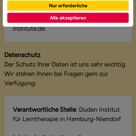
Nur erforderliche
22455 Hamburg
Alle akzeptieren
E-Mail: gerd.berger@duden-
institute.de
Datenschutz
Der Schutz Ihrer Daten ist uns sehr wichtig.
Wir stehen Ihnen bei Fragen gern zur
Verfügung:
Verantwortliche Stelle
: Duden Institut
für Lerntherapie in Hamburg-Niendorf