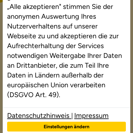
Die Therapeutin hat es geschafft die
„Alle akzeptieren" stimmen Sie der
Freude am Deutschunterricht für
anonymen Auswertung Ihres
unseren Sohn zurück zubringen. Sehr
Nutzerverhaltens auf unserer
gute Lehrmaterialien.
Webseite zu und akzeptieren die zur
Aufrechterhaltung der Services
notwendigen Weitergabe Ihrer Daten
B.M. aus Rosdorf
an Drittanbieter, die zum Teil Ihre
Daten in Ländern außerhalb der
Die Betreuung war sehr gut und meine
europäischen Union verarbeiten
Tochter hat gute Fortschritte gemacht.
(DSGVO Art. 49).
Die Lernmotivation und die
Eigenverantwortung den
Hausaufgaben gegenüber ist deutlich
Datenschutzhinweis
Impressum
|
besser geworden.
Einstellungen ändern