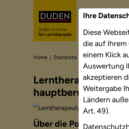
Ihre Datensc
Diese Webseit
Lernt
die auf Ihrem
einem Klick a
Home
Standorte
Berlin
Berlin-Mar
Auswertung I
akzeptieren d
Lerntherapeut/-in 
Weitergabe Ihr
hauptberuflich
Ländern auße
Art. 49).
Über die Position
Datenschutz