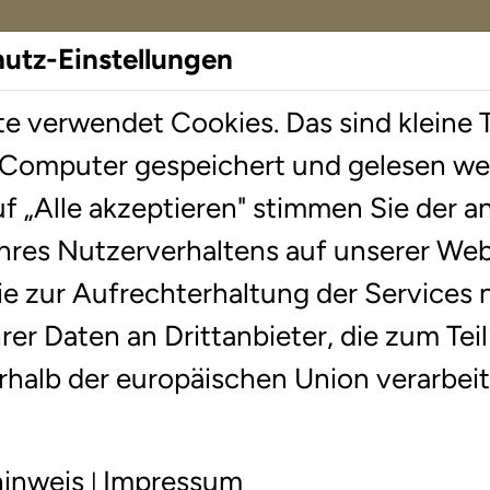
hutz-Einstellungen
e verwendet Cookies. Das sind kleine T
herapie
Standorte
Wissenswer
 Computer gespeichert und gelesen we
uf „Alle akzeptieren" stimmen Sie der
zahn
Jobs
hres Nutzerverhaltens auf unserer Web
ie zur Aufrechterhaltung der Services
(m/w/d) für Rechenschwäch
er Daten an Drittanbieter, die zum Teil
rhalb der europäischen Union verarbe
L
hinweis
Impressum
|
A