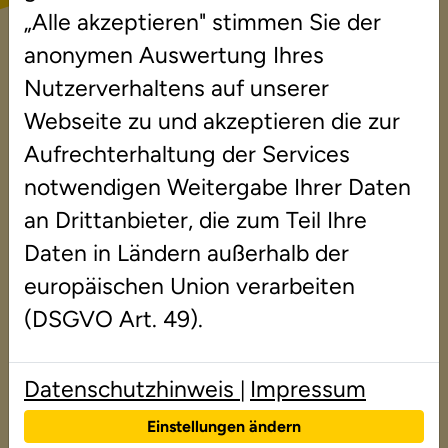
Roland Spies
„Alle akzeptieren" stimmen Sie der
anonymen Auswertung Ihres
Flämingstrasse 118
Nutzerverhaltens auf unserer
12689 Berlin
Webseite zu und akzeptieren die zur
Telefon: 030 84512130
Aufrechterhaltung der Services
E-Mail: marzahn@duden-institute.de
notwendigen Weitergabe Ihrer Daten
an Drittanbieter, die zum Teil Ihre
Verwaltung:
Daten in Ländern außerhalb der
Frau Lubenow
europäischen Union verarbeiten
Frau Rennock
(DSGVO Art. 49).
Datenschutz
Datenschutzhinweis
Impressum
|
Der Schutz Ihrer Daten ist uns sehr wichtig.
Einstellungen ändern
Wir stehen Ihnen bei Fragen gern zur