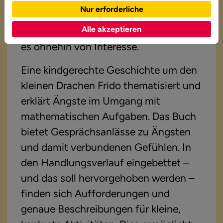
Es wendet sich an die Eltern und 
Nur erforderliche
Familien dieser Kinder. Für Lehrkräfte, 
Alle akzeptieren
Therapeutinnen oder Therapeuten ist 
es ohnehin von Interesse.
Eine kindgerechte Geschichte um den 
kleinen Drachen Frido thematisiert und 
erklärt Ängste im Umgang mit 
mathematischen Aufgaben. Das Buch 
bietet Gesprächsanlässe zu Ängsten 
und damit verbundenen Gefühlen. In 
den Handlungsverlauf eingebettet – 
und das soll hervorgehoben werden – 
finden sich Aufforderungen und 
genaue Beschreibungen für kleine, 