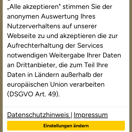
Rechenschwäche | 20.03.2026
„Alle akzeptieren" stimmen Sie der
anonymen Auswertung Ihres
Nutzerverhaltens auf unserer
Buchtipp: „Frido und
Webseite zu und akzeptieren die zur
seine Reise nach
Aufrechterhaltung der Services
notwendigen Weitergabe Ihrer Daten
Feuerland“
an Drittanbieter, die zum Teil Ihre
Daten in Ländern außerhalb der
Dieses Buch von Annemarie Fritz, Lars 
europäischen Union verarbeiten
Orbach und Sinem Karahisarlioğlu 
(DSGVO Art. 49).
richtet sich an Grundschulkinder mit 
Mathematikangst oder 
Lernschwierigkeiten, die dazu führen 
Datenschutzhinweis
Impressum
|
können, dass Ängstlichkeit entsteht. 
Einstellungen ändern